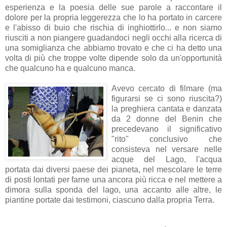
esperienza e la poesia delle sue parole a raccontare il
dolore per la propria leggerezza che lo ha portato in carcere
e l'abisso di buio che rischia di inghiottirlo... e non siamo
riusciti a non piangere guadandoci negli occhi alla ricerca di
una somiglianza che abbiamo trovato e che ci ha detto una
volta di più che troppe volte dipende solo da un'opportunità
che qualcuno ha e qualcuno manca.
Avevo cercato di filmare (ma
figurarsi se ci sono riuscita?)
la preghiera cantata e danzata
da 2 donne del Benin che
precedevano il significativo
"rito" conclusivo che
consisteva nel versare nelle
acque del Lago, l'acqua
portata dai diversi paese dei pianeta, nel mescolare le terre
di posti lontati per farne una ancora più ricca e nel mettere a
dimora sulla sponda del lago, una accanto alle altre, le
piantine portate dai testimoni, ciascuno dalla propria Terra.