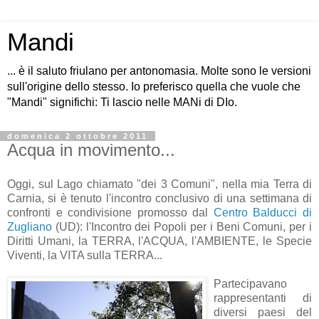
Mandi
... è il saluto friulano per antonomasia. Molte sono le versioni
sull'origine dello stesso. Io preferisco quella che vuole che
"Mandi" significhi: Ti lascio nelle MANi di DIo.
domenica 2 ottobre 2011
Acqua in movimento...
Oggi, sul Lago chiamato "dei 3 Comuni", nella mia Terra di
Carnia, si è tenuto l'incontro conclusivo di una settimana di
confronti e condivisione promosso dal
Centro Balducci di
Zugliano
(UD): l'Incontro dei Popoli per i Beni Comuni, per i
Diritti Umani, la TERRA, l'ACQUA, l'AMBIENTE, le Specie
Viventi, la VITA sulla TERRA...
Partecipavano
rappresentanti di
diversi paesi del