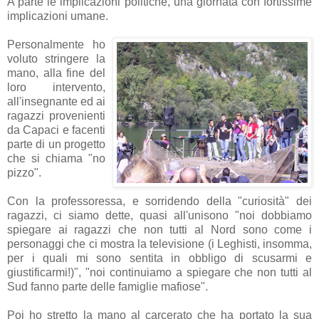
A parte le implicazioni politiche, una giornata con fortissime
implicazioni umane.
Personalmente ho
voluto stringere la
mano, alla fine del
loro intervento,
all'insegnante ed ai
ragazzi provenienti
da Capaci e facenti
parte di un progetto
che si chiama "no
pizzo".
Con la professoressa, e sorridendo della "curiosità" dei
ragazzi, ci siamo dette, quasi all'unisono "noi dobbiamo
spiegare ai ragazzi che non tutti al Nord sono come i
personaggi che ci mostra la televisione (i Leghisti, insomma,
per i quali mi sono sentita in obbligo di scusarmi e
giustificarmi!)", "noi continuiamo a spiegare che non tutti al
Sud fanno parte delle famiglie mafiose".
Poi ho stretto la mano al carcerato che ha portato la sua