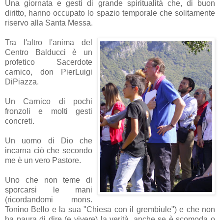
Una giornata e gesti di grande spiritualità che, di buon
diritto, hanno occupato lo spazio temporale che solitamente
riservo alla Santa Messa.
Tra l'altro l'anima del
Centro Balducci è un
profetico Sacerdote
carnico, don PierLuigi
DiPiazza.
Un Carnico di pochi
fronzoli e molti gesti
concreti.
Un uomo di Dio che
incarna ciò che secondo
me è un vero Pastore.
Uno che non teme di
sporcarsi le mani
(ricordandomi mons.
Tonino Bello e la sua "Chiesa con il grembiule") e che non
ha paura di dire (e vivere) la verità, anche se è scomoda o